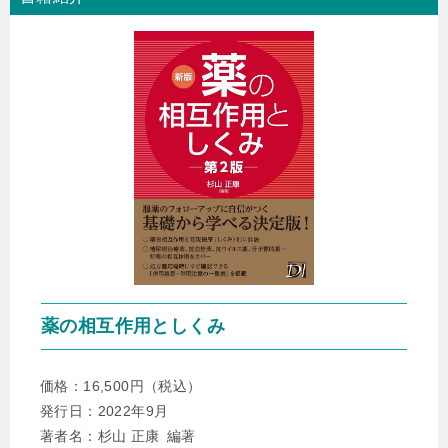
▶︎2023年9月4日
日経ドラッグインフォメーションから「新・日経DIクイズ
BEST 100；分担執筆 」 が発刊されました。
▶︎2023年9月3日
久留米三井薬剤師会主催の暮らしにプラス＋薬知恵講座
2023にて、 「メンタルヘルスケアについて」の講座を行い
ました。
▶︎2023年9月1日
日経ドラッグインフォメーション／達人に学ぶ服薬指導の
ツボにて、 「風邪症候群(前編) 」が掲載されました
。
薬の相互作用としくみ
▶︎2023年7月1日
日経ドラッグインフォメーション／達人に学ぶ服薬指導の
価格：16,500円（税込）
ツボにて、 「水虫（後編） 」が掲載されました
。
発行日：2022年9月
著者名：杉山 正康 編著