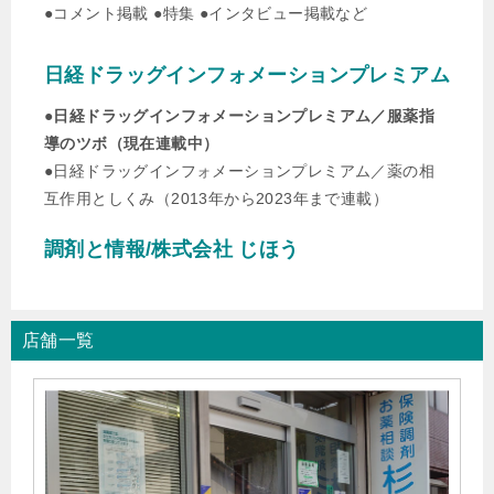
●コメント掲載 ●特集 ●インタビュー掲載など
こと。現状と課題の解説」の記事監修を行いました。
日経ドラッグインフォメーションプレミアム
▶︎
2022年7月11日
ファルマスタッフにて、「片頭痛予防の抗体医薬「エムガ
●
日経ドラッグインフォメーションプレミアム／服薬指
ルティ」とは？在宅自己注射の処方における注意点も解
導のツボ（現在連載中）
説」の記事監修を行いました。
●日経ドラッグインフォメーションプレミアム／薬の相
互作用としくみ（2013年から2023年まで連載）
▶︎
2022年6月27日
ファルマスタッフにて、「【薬局のお困りごと】「病院に
調剤と情報/株式会社 じほう
行かずに薬だけ欲しい」という患者さまにどう対応す
る？」の記事監修を行いました。
店舗一覧
▶︎
2022年6月13日
ファルマスタッフにて、「薬剤師なら知っておきたい！
「調剤報酬改定2022」を分かりやすく解説」の記事監修を
行いました。
▶︎
2022年6月6日