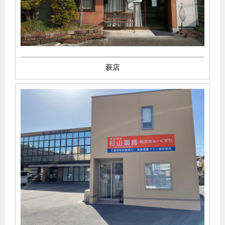
ファルマスタッフにて、「患者さまの残薬および薬局のデ
ッドストックの処分や対策を紹介」の記事監修を行いまし
た。
▶︎
2022年4月11日
萩店
介護支援専門員(ケアマネージャー)の募集を開始しました。
▶︎
2022年4月5日
ファルマスタッフにて、「薬局で進むDXとは？具体的な取
り組み事例や薬剤師に求められる変化」の記事監修を行い
ました。
▶︎
2022年3月29日
ファルマスタッフにて、「うつ病の患者さまへの服薬指導
ポイントや注意点を解説」の記事監修を行いました。
▶︎
2022年3月14日
ファルマスタッフにて、「薬局がPCR検査や抗原検査の拠