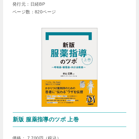
▶︎2023年6月1日
発行元：日経BP
日経ドラッグインフォメーション／達人に学ぶ服薬指導の
ページ数：820ページ
ツボにて、 「水虫（前編） 」が掲載されました
。
▶︎2023年5月8日
勉強会を6月10日(土) 16時から開催いたいします。開催場
所：海峡メッセ 下関
▶︎2023年4月1日
日経ドラッグインフォメーションプレミアム／薬の相互作
用としくみにて、 「低カリウム血症が関与する相互作用
（2） 」が掲載されました
。
▶︎2023年3月1日
日経ドラッグインフォメーションプレミアム／薬の相互作
用としくみにて、 「低カリウム血症が関与する相互作用
新版 服薬指導のツボ 上巻
（1） 」が掲載されました
。
▶︎2022年12月7日
価格： 7,700円（税込）