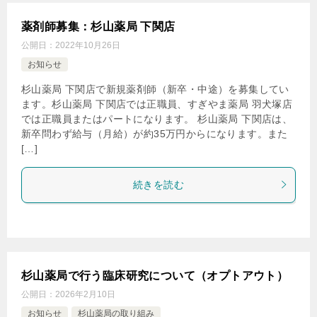
日経DI onlineにて、 「シンバスタチンに追加されたイトラ
薬剤師募集：杉山薬局 下関店
コナゾール」が掲載されました
。
公開日：
2022年10月26日
お知らせ
▶︎2024年12月1日
日経ドラッグインフォメーション／達人に学ぶ服薬指導の
杉山薬局 下関店で新規薬剤師（新卒・中途）を募集してい
ツボにて、 「インフルエンザ（後編）」が掲載されまし
ます。杉山薬局 下関店では正職員、すぎやま薬局 羽犬塚店
では正職員またはパートになります。 杉山薬局 下関店は、
た。
新卒問わず給与（月給）が約35万円からになります。また
[…]
▶︎2024年11月26日
日経DI onlineにて
、 「
フェニトイン服用中に出されたクラ
続きを読む
リスロマイシン
」が掲載されました。
▶︎2024年11月1日
日経ドラッグインフォメーション／達人に学ぶ服薬指導の
ツボにて、 「インフルエンザ（後編）」が掲載されまし
た。
杉山薬局で行う臨床研究について（オプトアウト）
公開日：
2026年2月10日
▶︎2024年10月1日
お知らせ
杉山薬局の取り組み