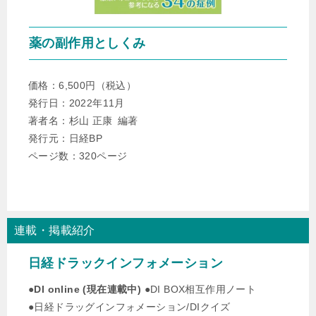
を開始しました
。
薬の副作用としくみ
▶︎
2022年10月1日
日経ドラッグインフォメーションから
「発刊記念インタビ
ュー ： 新薬を網羅し6年ぶりに改訂 相互作用を改めて学ぶ
価格：6,500円（税込）
きっかけに
」
が掲載されました 。
発行日：2022年11月
著者名：杉山 正康 編著
▶︎
2022年9月12日
発行元：日経BP
日経ドラッグインフォメーションから「新版 薬の相互作用
ページ数：320ページ
としくみ 第2版」が発刊されました。
▶︎
2022年9月1日
日経ドラッグインフォメーションプレミアム／薬の相互作
連載・掲載紹介
用としくみにて
、 「骨粗鬆症が関与する相互作用 ；骨粗鬆
症を引き起こす薬はステロイドだけではない」が掲載され
日経ドラックインフォメーション
ました 。
●
DI online (現在連載中)
●DI BOX相互作用ノート
▶︎
2022年8月17日
●日経ドラッグインフォメーション/DIクイズ
ファルマスタッフにて、「医療的ケア児に薬剤師ができる