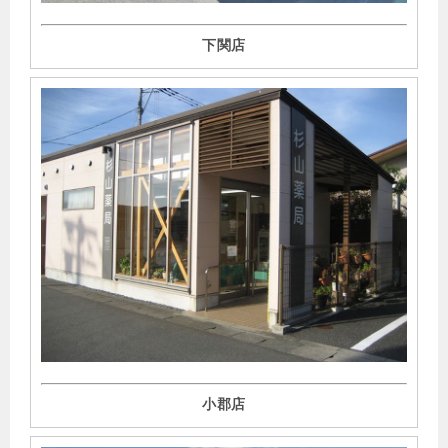
点に。対応の流れと注意点を解説」の記事監修を行いまし
た。
下関店
▶︎
2022年2月17日
ファルマスタッフにて、「リフィル処方箋制度とは？メリ
ット・デメリットや薬剤師への影響について」の記事監修
を行いました。
▶︎
2022年2月17日
ファルマスタッフにて、薬局の「0410対応」は恒久化へ。
「改正薬機法に基づくオンライン服薬指導」との違いを解
説の記事監修を行いました。
▶︎
2022年2月11-13日
ACCP 2022 Nagoya ポスターにて、
「
A Community
Pharmacy’s Intervention in Patients with
Antipsychotics Under the COVID19 Pandemic
」
を発
小郡店
表しました。