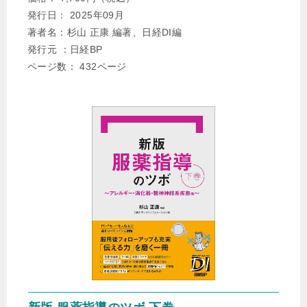
杉山薬局小郡店の取り組みが「Journal of
発行日： 2025年09月
Pharmaceutical Health Care and Sciences」に掲載され
著者名：杉山 正康 編著、日経DI編
ました。J Pharm Health Care Sci. 2022 Dec 7;8(1):34.
発行元 ：日経BP
doi: 10.1186/s40780-022-00263-w.
ページ数： 432ページ
▶︎2022年12月1日
日経ドラッグインフォメーションプレミアム／薬の相互作
用としくみにて、 「出血が関与する相互作用 (2)；抗血栓薬
と出血リスクを助長する薬に注目」が掲載されました 。
▶︎
2022年11月15日
うつ病治療における薬物療法セミナー「明治」in九州に
て、講演を行いました 。
▶︎
2022年11月4日
BPCNPNPPP2022 4学会合同年会
にて
、ポスター
発表を行
いました 。