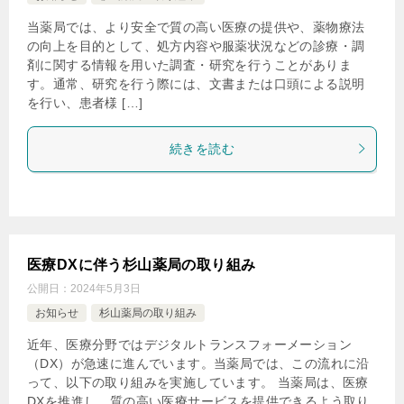
日経ドラッグインフォメーション／達人に学ぶ服薬指導の
当薬局では、より安全で質の高い医療の提供や、薬物療法
ツボにて、 「インフルエンザ（前編）」が掲載されまし
の向上を目的として、処方内容や服薬状況などの診療・調
た。
剤に関する情報を用いた調査・研究を行うことがありま
す。通常、研究を行う際には、文書または口頭による説明
▶︎2024年8月1日
を行い、患者様 […]
日経ドラッグインフォメーション／達人に学ぶ服薬指導の
ツボにて、 「帯状疱疹（後編）」が掲載されました。
続きを読む
▶︎2024年7月20日
日経DI onlineにて、 「クラリスロマイシン併用時に注意す
べき相互作用」が掲載されました
。
医療DXに伴う杉山薬局の取り組み
▶︎2024年7月3日
公開日：
2024年5月3日
日経DI onlineにて、 「高尿酸血症治療薬の効果減弱に注意
すべき併用薬」が掲載されました
。
お知らせ
杉山薬局の取り組み
近年、医療分野ではデジタルトランスフォーメーション
▶︎2024年7月1日
（DX）が急速に進んでいます。当薬局では、この流れに沿
日経ドラッグインフォメーション／達人に学ぶ服薬指導の
って、以下の取り組みを実施しています。 当薬局は、医療
ツボにて、 「帯状疱疹（前編）」が掲載されました。
DXを推進し、質の高い医療サービスを提供できるよう取り