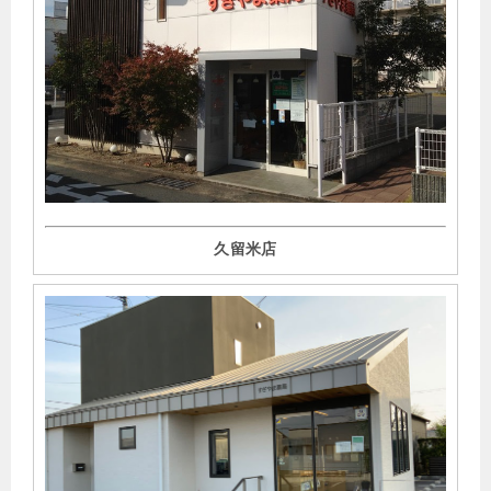
▶︎2021年12月2日
ファルマスッタフにて、【悩める薬剤師必見！】疑義照会
を円滑にすすめるポイントと注意点の記事監修を行いまし
た
。
▶︎
2021年12月1日
日経ドラッグインフォメーションプレミアム／薬の相互作
用としくみにて、「緑内障が関与する相互作用」が掲載さ
れました 。
久留米店
▶︎
2021年11月21日
ファルマスタッフにて、「かかりつけ薬剤師って何をする
の？仕事内容や要件、求められる役割を解説」の記事監修
を行いました。
▶︎
2021年10月9日~10日
第31回日本医療薬学会年会 一般演題（ポスター）にて、
「薬局薬剤師による薬剤誘発性錐体外路症状の早期介入事