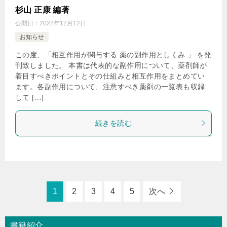
Web講演を行いました。
杉山 正康 編著
公開日：
2022年12月12日
▶︎2023年12月1日
お知らせ
日経ドラッグインフォメーション／達人に学ぶ服薬指導の
この度、「相互作用が関与する 薬の副作用としくみ 」 を発
ツボにて、 「新型コロナウイルス（前編）」が掲載されま
刊致しました。 本書は代表的な副作用について、薬剤師が
した
。
着目すべきポイントとその仕組みと相互作用をまとめてい
ます。各副作用について、注意すべき薬剤の一覧表も収録
▶︎2023年11月7日
して […]
小郡店の管理薬剤師がインタビュー（住友ファーマ）掲載
されました（https://sumitomo-
続きを読む
pharma.jp/learning/intervention/psychosis/vol.9/）
▶︎2023年10月1日
日経ドラッグインフォメーション／達人に学ぶ服薬指導の
ツボにて、 「風邪症候群(後編) 」が掲載されました
。
1
2
3
4
5
次へ
▶︎2023年9月16-17日
第7回日本精神薬学会総会・学術集会で一般演題のポスター
書籍紹介
部門(社会人)で「日本精神薬学賞」を受賞しました。