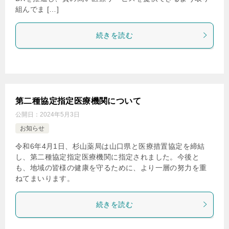
組んでま […]
▶︎2024年5月20日
日経DI onlineにて、 「血清尿酸値上昇に注意すべき降圧
続きを読む
薬」が掲載されました
。
▶︎2024年5月1日
日経ドラッグインフォメーション／達人に学ぶ服薬指導の
ツボにて、 「副鼻腔炎（後編）」が掲載されました
。
第二種協定指定医療機関について
公開日：
2024年5月3日
▶︎2024年4月18日
お知らせ
日経DI onlineにて、 「MTX服用患者で注意すべき相互作
用」が掲載されました
。
令和6年4月1日、杉山薬局は山口県と医療措置協定を締結
し、第二種協定指定医療機関に指定されました。今後と
も、地域の皆様の健康を守るために、より一層の努力を重
▶︎2024年4月1日
ねてまいります。
日経ドラッグインフォメーション／達人に学ぶ服薬指導の
ツボにて、 「副鼻腔炎（前編）」が掲載されました
。
続きを読む
▶︎2024年2月5日