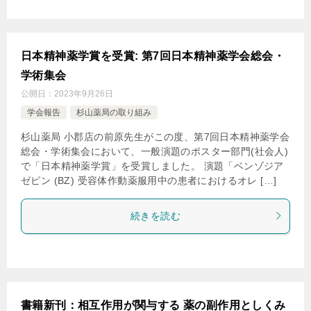
日経DI onlineにて、 「ファモチジンのOCT3阻害効果に注
意」が掲載されました
。
▶︎2024年2月1日
日本精神薬学賞を受賞: 第7回日本精神薬学会総会・
日経ドラッグインフォメーション／達人に学ぶ服薬指導の
学術集会
ツボにて、 「新型コロナウイルス（後編）」が掲載されま
公開日：
2023年9月26日
した
。
学会報告
杉山薬局の取り組み
▶︎2024年1月7日
杉山薬局 小郡店の前原先生がこの度、第7回日本精神薬学会
総会・学術集会において、一般演題のポスター部門(社会人)
第13回九州山口薬学会ファーマシューティカルケアでシン
で「日本精神薬学賞」を受賞しました。 演題「ベンゾジア
ポジウム講演を行いました。
ゼピン (BZ) 受容体作動薬服用中の患者におけるオレ […]
▶︎2024年1月1日
続きを読む
日経ドラッグインフォメーション／達人に学ぶ服薬指導の
ツボにて、 「新型コロナウイルス（中編）」が掲載されま
した
。
▶︎2023年12月9日
うつ病治療における薬物療法セミナー「明治」in九州で
書籍新刊：相互作用が関与する 薬の副作用としくみ