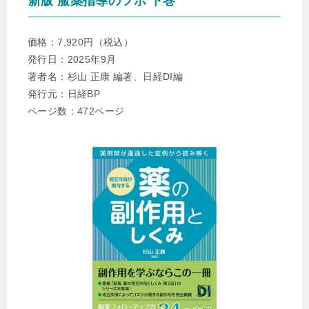
新版 服薬指導のツボ 下巻
▶︎
2022年11月21日
日経ドラッグインフォメーションから「相互作用が関与す
る 薬の副作用としくみ 」 が発刊されました。
価格：7,920円（税込）
発行日：2025年9月
▶︎
2022年11月4日
著者名：杉山 正康 編著、日経DI編
杉山薬局 下関店で薬剤師（正社員）の募集を開始しまし
発行元：日経BP
た
。
ページ数：472ページ
▶︎2022年11月1日
日経ドラッグインフォメーションプレミアム／薬の相互作
用としくみにて、 「出血が関与する相互作用 (1)；抗血栓薬
と出血リスクを助長する薬に注目」が掲載されました 。
▶︎2022年10月29日
第3回 薬剤師生涯学習研修会で 「把握しておきたい相互作
用•副作用」の講演を行いましたしました。
▶︎
2022年10月25日
すぎやま薬局 羽犬塚店で薬剤師（正社員・パート）の募集