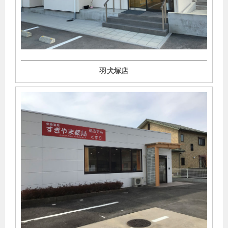
例」を発表しました。
▶︎
2021年10月28日
ファルマスタッフにて、「重要性を増す薬局での24時間対
応。課題や転職する際の注意点を解説」の記事監修を行い
羽犬塚店
ました。
▶︎
2021年9月1日
日経ドラッグインフォメーションプレミアム／薬の相互作
用としくみにて、「間質性肺炎が関与する相互作用；日本
人で発症しやすい薬剤性間質性肺炎に注意」が掲載されま
した 。
▶︎
2021年8月22日
第5回日本精神薬学会総会・学術集会 (Web開催) シンポジ
ウム
にて、
「COVID-19状況下における調剤薬局の取り組
み」
を発表しました 。