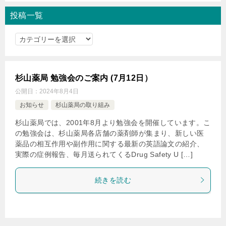
▶︎2025年4月16日
投稿一覧
ココロ薬局コラムにて、
「市販の痛み止めにも副作用はあ
る！副作用の対策方法を紹介！」
の監修を担当しました。
投
稿
▶︎2025年3月1日
一
日経ドラッグインフォメーション／達人に学ぶ服薬指導の
覧
杉山薬局 勉強会のご案内 (7月12日）
ツボにて、 「花粉症（後編）」が掲載されました
。
公開日：
2024年8月4日
▶︎2025年2月18日
お知らせ
杉山薬局の取り組み
杉山薬局小郡店の取り組みが「Case Reports in
杉山薬局では、2001年8月より勉強会を開催しています。こ
Psychiatry」に掲載されました。Case Rep Psychiatry.
の勉強会は、杉山薬局各店舗の薬剤師が集まり、新しい医
2025 Feb 18:2025:6614727. doi:
薬品の相互作用や副作用に関する最新の英語論文の紹介、
10.1155/crps/6614727.
実際の症例報告、毎月送られてくるDrug Safety U […]
▶︎2025年1月1日
続きを読む
日経ドラッグインフォメーション／達人に学ぶ服薬指導の
ツボにて、 「花粉症（前編）」が掲載されました。
▶︎2024年12月23日