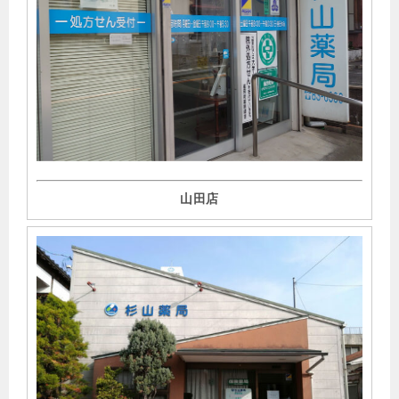
ファルマスタッフにて、「新型コロナ治療薬の「パキロビ
ッドパック（ニルマトレルビル錠/リトナビル錠）」を解
説！」の記事監修を行いました。
▶︎
2022年6月1日
日経ドラッグインフォメーションプレミアム／薬の相互作
用としくみにて
、 「Naの排泄やADHに影響を与える薬剤に
注意」が掲載されました 。
山田店
▶︎
2022年5月10日
ファルマスタッフにて、【薬局のお困りごと】薬局での服
薬指導に対して非協力的な患者さまへの対応の記事監修を
行いました。
▶︎
2022年5月1日
日経ドラッグインフォメーションにて、 「インタビュー：
この人に聞く」が掲載されました 。
▶︎
2022年4月18日