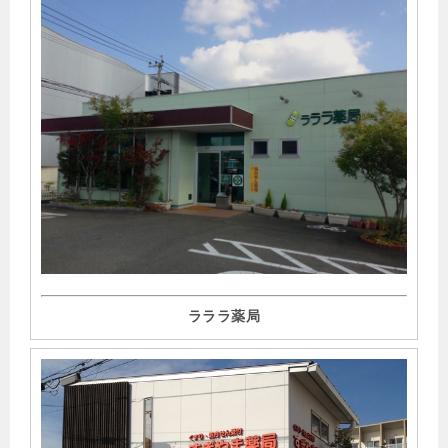
▶︎
2022年1月26日
ファルマスタッフにて、「ブラウンバッグ運動とは？ 薬局
で取り組む残薬対策を紹介」の記事監修を行いました。
▶︎
2022年1月1日
日経ドラッグインフォメーションプレミアム／薬の相互作
用としくみにて、「緑内障が関与する相互作用 (2)」が掲載
されました 。
▶︎
2021年12月27日
ファルマスタッフにて、「重要性を増す薬局での24時間対
応。課題や転職する際の注意点を解説」の記事監修を行い
ました。
ラララ薬局
▶︎
2021年12月15日
ファルマスタッフにて、「Do処方が続く際の服薬指導のポ
イント 〜不適切なDo処方を見逃すな〜」の記事監修を行い
ました。