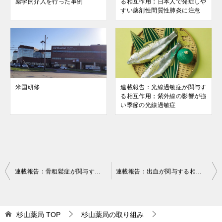
薬学的介入を行った事例
る相互作用；日本人で発症しや
すい薬剤性間質性肺炎に注意
米国研修
連載報告：光線過敏症が関与す
る相互作用；紫外線の影響が強
い季節の光線過敏症
投
連載報告：骨粗鬆症が関与する相互作用 ；骨粗鬆症を引き起こす薬はステロイドだけではない
連載報告：出血が関与する相互作用（２）
稿
ナ
杉山薬局
TOP
杉山薬局の取り組み
ビ