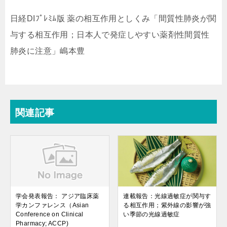
日経DIﾌﾟﾚﾐﾑ版 薬の相互作用としくみ「間質性肺炎が関
与する相互作用；日本人で発症しやすい薬剤性間質性
肺炎に注意」嶋本豊
関連記事
学会発表報告： アジア臨床薬
連載報告：光線過敏症が関与す
学カンファレンス（Asian
る相互作用；紫外線の影響が強
Conference on Clinical
い季節の光線過敏症
Pharmacy; ACCP)