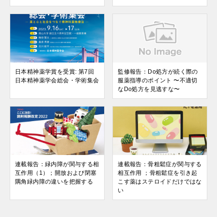
日本精神薬学賞を受賞: 第7回
監修報告：Do処方が続く際の
日本精神薬学会総会・学術集会
服薬指導のポイント 〜不適切
なDo処方を見逃すな〜
連載報告：緑内障が関与する相
連載報告：骨粗鬆症が関与する
互作用（1）；開放および閉塞
相互作用 ；骨粗鬆症を引き起
隅角緑内障の違いを把握する
こす薬はステロイドだけではな
い