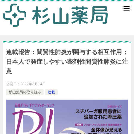
連載報告：間質性肺炎が関与する相互作用；
日本人で発症しやすい薬剤性間質性肺炎に注
意
公開日：
2022年3月14日
杉山薬局の取り組み
連載